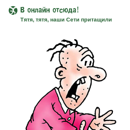
В онлайн отсюда!
Тятя, тятя, наши Сети притащили