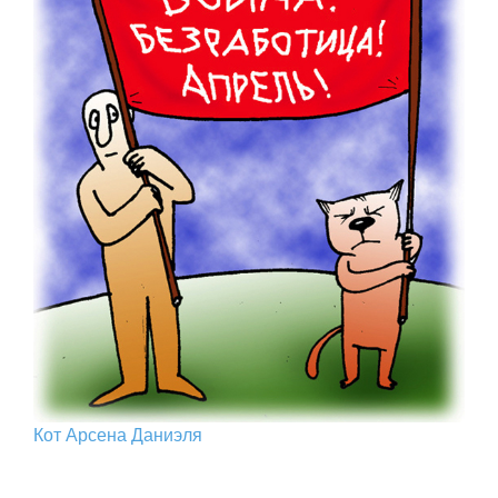
Кот Арcена Даниэля