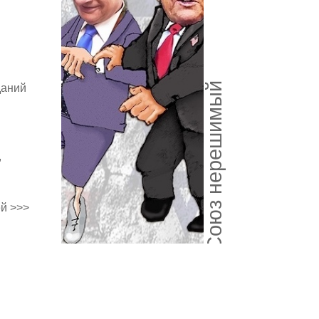
Союз нерешимый
даний
,
й >>>