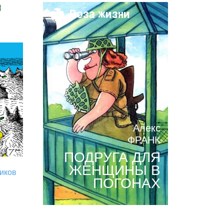
и
Поза жизни
Алекс
ФРАНК
ПОДРУГА ДЛЯ
ЖЕНЩИНЫ В
риков
ПОГОНАХ