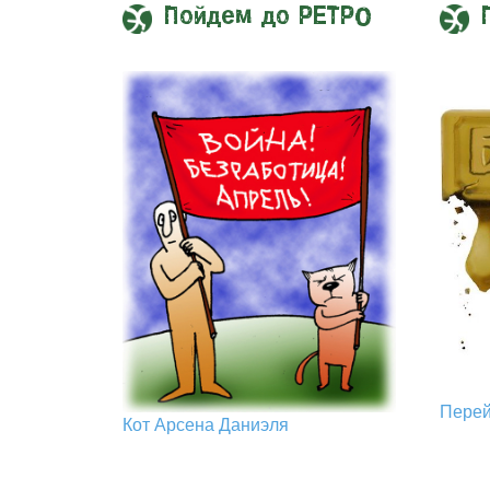
Пойдем до РЕТРО
Пере
Кот Арcена Даниэля