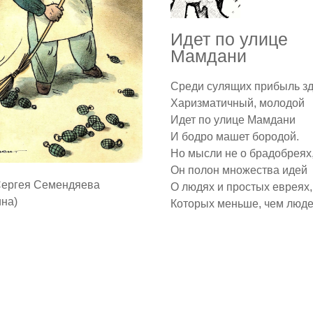
Идет по улице
Мамдани
Среди сулящих прибыль з
Харизматичный, молодой
Идет по улице Мамдани
И бодро машет бородой.
Но мысли не о брадобреях
Он полон множества идей
Сергея Семендяева
О людях и простых евреях,
ина)
Которых меньше, чем люде