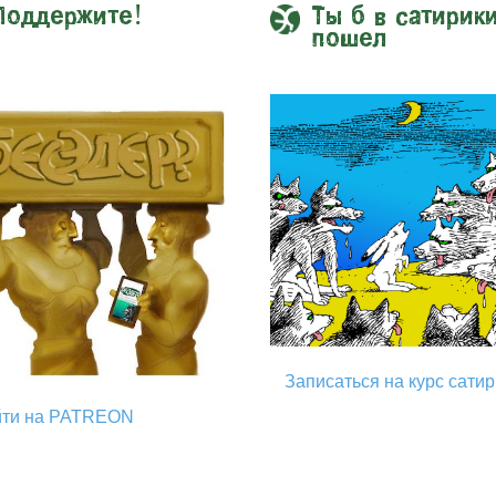
Поддержите!
Ты б в сатирик
пошел
Записаться на курс сати
йти на PATREON