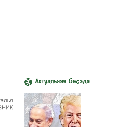
Актуальная бесэда
талья
ЗНИК