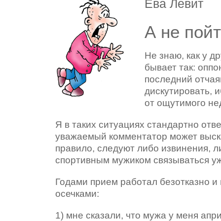
Ева Левит
А не пой
Не знаю, как у д
бывает так: оппо
последний отчая
дискутировать, и
от ощутимого не
Я в таких ситуациях стандартно отве
уважаемый комментатор может выска
правило, следуют либо извинения, л
спортивным мужиком связываться уж
Годами прием работал безотказно и 
осечками:
1) мне сказали, что мужа у меня ап