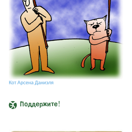
Кот Арcена Даниэля
Поддержите!