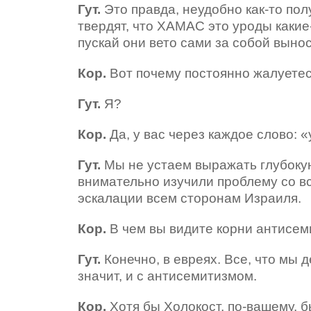
Гут.
Это правда, неудобно как-то по
твердят, что ХАМАС это уроды какие-
пускай они вето сами за собой вынос
Кор.
Вот почему постоянно жалуетес
Гут.
Я?
Кор.
Да, у вас через каждое слово: «
Гут.
Мы не устаем выражать глубоку
внимательно изучили проблему со в
эскалации всем сторонам Израиля.
Кор.
В чем вы видите корни антисе
Гут.
Конечно, в евреях. Все, что мы 
значит, и с антисемитизмом.
Кор.
Хотя бы Холокост, по-вашему, 