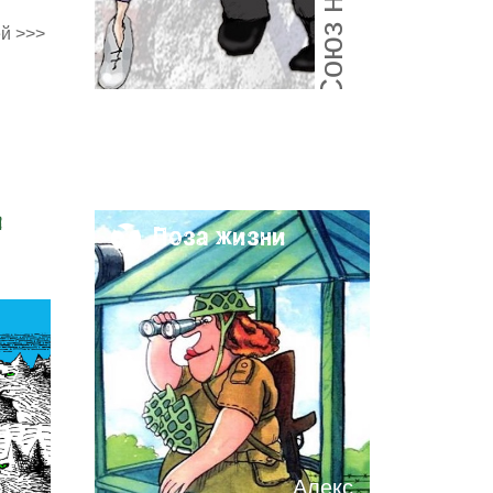
й >>>
и
Поза жизни
Алекс