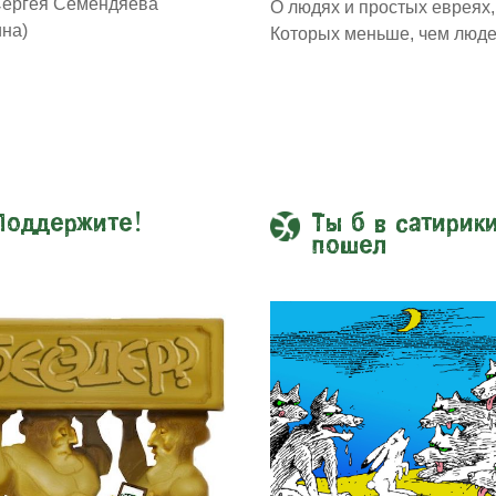
Сергея Семендяева
О людях и простых евреях,
ина)
Которых меньше, чем люде
Поддержите!
Ты б в сатирик
пошел