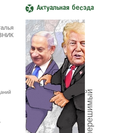
Актуальная бесэда
талья
ЗНИК
Союз нерешимый
даний
,