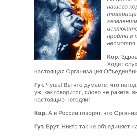
нашего ко
товарищем
заявления
исключите
пройти в 
несмотря 
Кор.
Здрав
Ходят слух
настоящая Организация Объединённы
Гут.
Чушь! Вы что думаете, что негодя
уж, как говорится, слово не ракета,
настоящие негодяи!
Кор.
А в России говорят, что Орган
Гут.
Врут. Никто так не объединяет н