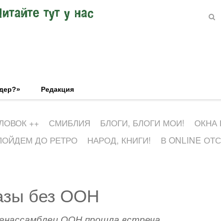
Читайте тут у нас
эдер?»
Редакция
ЛОВОК ++
СМИБЛИЯ
БЛОГИ, БЛОГИ МОИ!
ОКНА
ПОЙДЕМ ДО РЕТРО
НАРОД, КНИГИ!
В ONLINE ОТ
азы без ООН
генассамблеи ООН прошла встреча