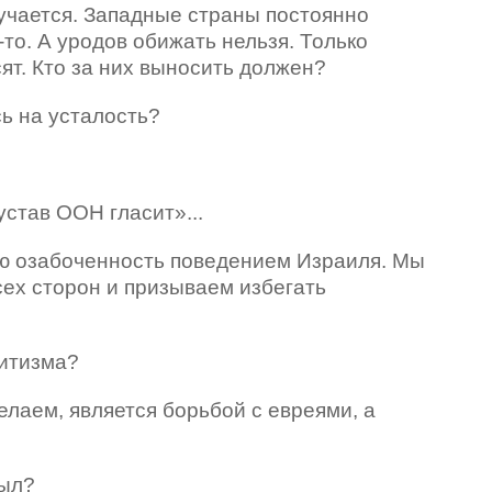
лучается. Западные страны постоянно
то. А уродов обижать нельзя. Только
ят. Кто за них выносить должен?
ь на усталость?
устав ООН гласит»...
ю озабоченность поведением Израиля. Мы
сех сторон и призываем избегать
митизма?
делаем, является борьбой с евреями, а
был?