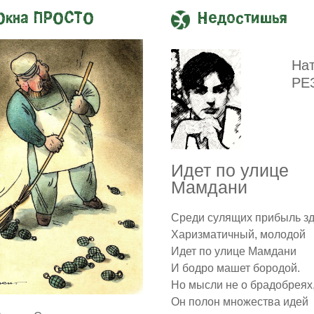
Окна ПРОСТО
Недостишья
На
РЕ
Идет по улице
Мамдани
Среди сулящих прибыль з
Харизматичный, молодой
Идет по улице Мамдани
И бодро машет бородой.
Но мысли не о брадобреях
Он полон множества идей