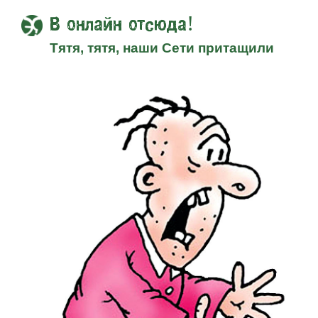
В онлайн отсюда!
Тятя, тятя, наши Сети притащили