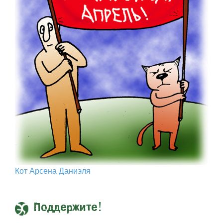
Кот Арcена Даниэля
Поддержите!