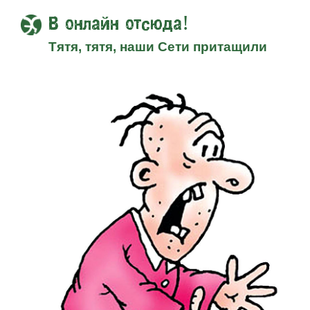
В онлайн отсюда!
Тятя, тятя, наши Сети притащили