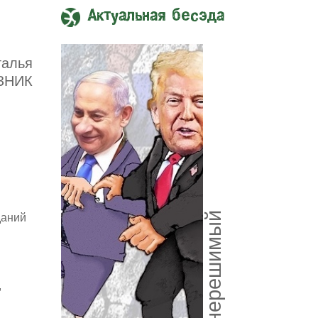
Актуальная бесэда
талья
ЗНИК
Союз нерешимый
даний
,