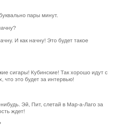
о буквально пары минут.
 начну?
ачну. И как начну! Это будет такое
!
такие сигары! Кубинские! Так хорошо идут с
х, что это будет за интервью!
-нибудь. Эй, Пит, слетай в Мар-а-Лаго за
ость ждет!
?