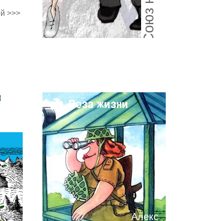
й >>>
и
Поза жизни
Алекс