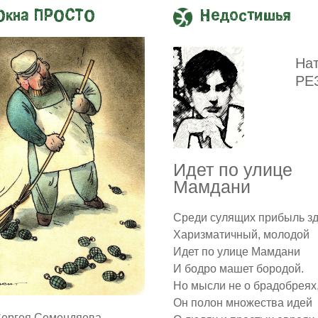
Окна ПРОСТО
Недостишья
На
РЕ
Идет по улице
Мамдани
Среди сулящих прибыль з
Харизматичный, молодой
Идет по улице Мамдани
И бодро машет бородой.
Но мысли не о брадобреях
Он полон множества идей
Сергея Семендяева