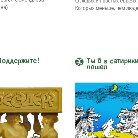
О людях и простых евреях,
ина)
Которых меньше, чем люде
Поддержите!
Ты б в сатирик
пошел