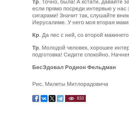
Тр
. Точно, была! А кстати, давайте
если прямо посреди интервью у нас з
сигарами! Значит так, слушайте вни
Иерусалиме. У него моя вторая макин
Кр
. Да пес с ней, со второй макинет
Тр
. Молодой человек, хорошее интер
подготовка! Сидите спокойно. Начне
БесЭдовал Родион Фельдман
Рис. Милеты Митлорадовича
833