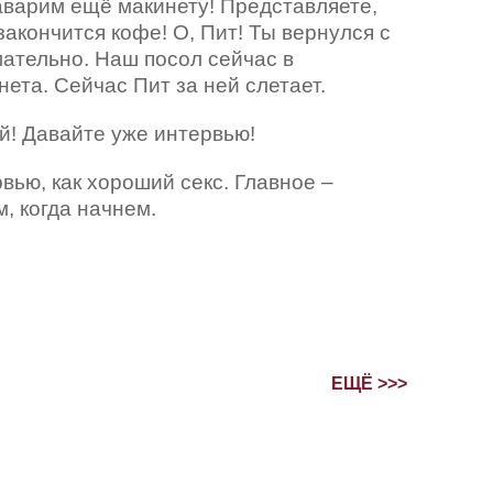
 заварим ещё макинету! Представляете,
акончится кофе! О, Пит! Ты вернулся с
мательно. Наш посол сейчас в
ета. Сейчас Пит за ней слетает.
ой! Давайте уже интервью!
вью, как хороший секс. Главное –
м, когда начнем.
ЕЩЁ >>>