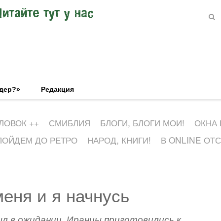
Читайте тут у нас
эдер?»
Редакция
ЛОВОК ++
СМИБЛИЯ
БЛОГИ, БЛОГИ МОИ!
ОКНА
ПОЙДЕМ ДО РЕТРО
НАРОД, КНИГИ!
В ONLINE ОТ
еня и я начнусь
л в ожидании. Иранцы приготовились к