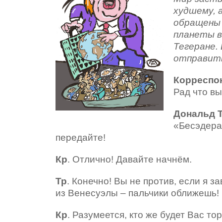
худшему, 
обращены 
планеты в
Тегеране.
отправить
Корреспо
Рад что в
Дональд 
«Бесэдера?
передайте!
Кр
. Отлично! Давайте начнём.
Тр
. Конечно! Вы не против, если я 
из Венесуэлы – пальчики оближешь!
Кр
. Разумеется, кто же будет Вас то