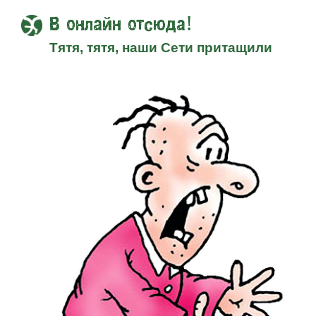
В онлайн отсюда!
Тятя, тятя, наши Сети притащили