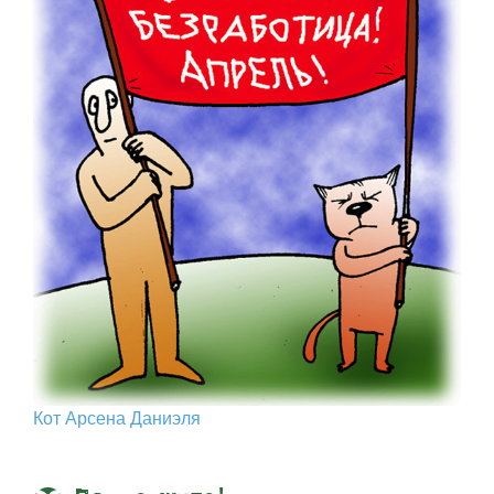
Кот Арcена Даниэля