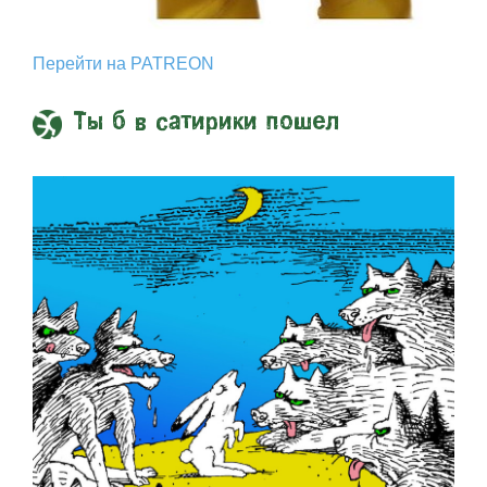
Перейти на PATREON
Ты б в сатирики пошел