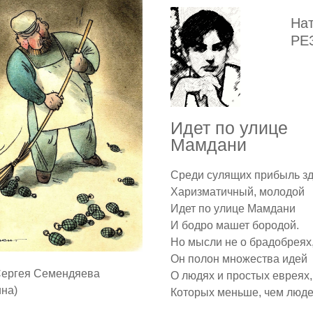
На
РЕ
Идет по улице
Мамдани
Среди сулящих прибыль з
Харизматичный, молодой
Идет по улице Мамдани
И бодро машет бородой.
Но мысли не о брадобреях
Он полон множества идей
Сергея Семендяева
О людях и простых евреях,
ина)
Которых меньше, чем люде