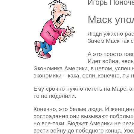
Игорь Поноч
Маск упо
Люди ужасно рас
Зачем Маск так с
А это просто гов
Идет война, весь
Экономика Америки, в целом, успешн
экономики – кака, если, конечно, ты
Ему срочно нужно лететь на Марс, а т
то не поделили.
Конечно, это белые люди. И женщины
сострадания они вызывают побольше
но все-таки. Бюджет Америки не ре
вести войну до победного конца. Увол