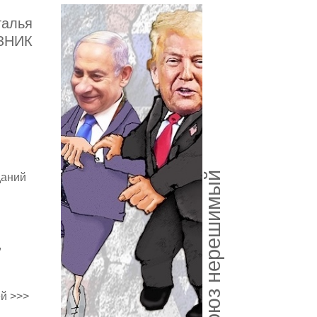
талья
ЗНИК
Союз нерешимый
даний
,
й >>>