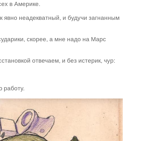
сех в Америке.
ек явно неадекватный, и будучи загнанным
.
-сударики, скорее, а мне надо на Марс
сстановкой отвечаем, и без истерик, чур:
 работу.