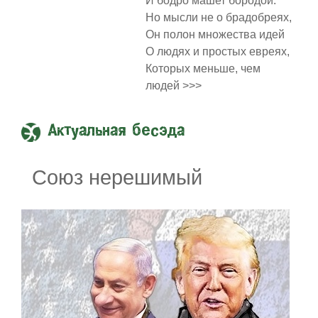
И бодро машет бородой.
Но мысли не о брадобреях,
Он полон множества идей
О людях и простых евреях,
Которых меньше, чем
людей >>>
Актуальная бесэда
Союз нерешимый