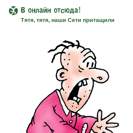
В онлайн отсюда!
Тятя, тятя, наши Сети притащили