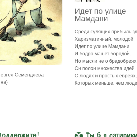
Идет по улице
Мамдани
Среди сулящих прибыль з
Харизматичный, молодой
Идет по улице Мамдани
И бодро машет бородой.
Но мысли не о брадобреях
Он полон множества идей
Сергея Семендяева
О людях и простых евреях,
ина)
Которых меньше, чем люде
Поддержите!
Ты б в сатирик