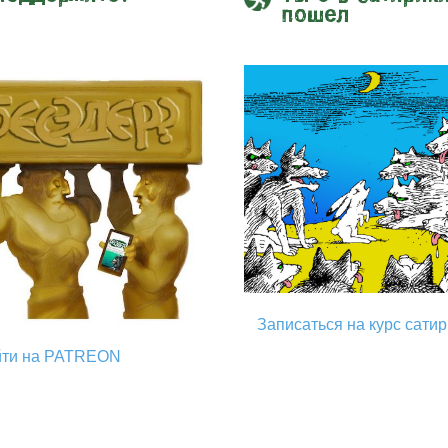
пошел
Записаться на курс сати
йти на PATREON