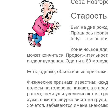
Сева Новгор
Старость 
Был на дне рожде
Пришлось произн
forty — жизнь на
Конечно, кое для
может кончиться. Продолжительност
индивидуальная. Один и в 60 молодой
Есть, однако, объективные признаки
Физические признаки известны: каж
волосы на голове выпадают, а в нос
растут, сами уши увеличиваются в ра
хуже, очки на шнурке висят на груд
хочется, забываются имена знакомы