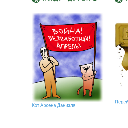
Пере
Кот Арcена Даниэля