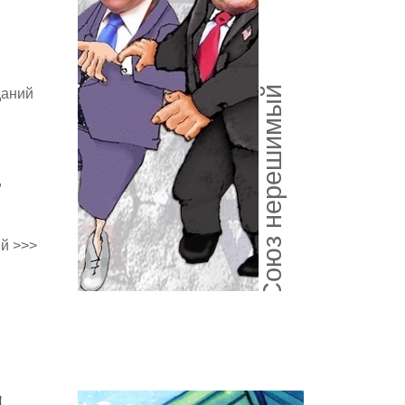
Союз нерешимый
даний
,
й >>>
и