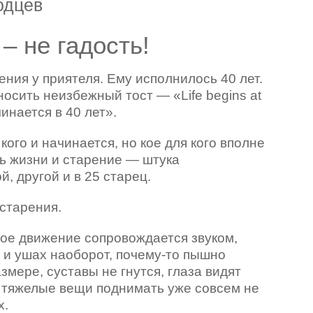
одцев
– не гадость!
ния у приятеля. Ему исполнилось 40 лет.
осить неизбежный тост — «Life begins at
чинается в 40 лет».
 кого и начинается, но кое для кого вполне
ь жизни и старение — штука
, другой и в 25 старец.
 старения.
дое движение сопровождается звуком,
у и ушах наоборот, почему-то пышно
змере, суставы не гнутся, глаза видят
и, тяжелые вещи поднимать уже совсем не
х.