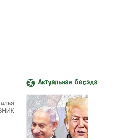
Актуальная бесэда
талья
ЗНИК