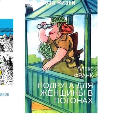
Поза жизни
Алекс
ФРАНК
ПОДРУГА ДЛЯ
ЖЕНЩИНЫ В
риков
ПОГОНАХ