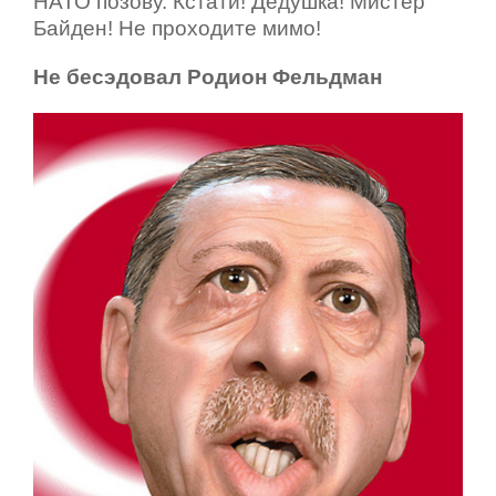
НАТО позову. Кстати! Дедушка! Мистер
Байден! Не проходите мимо!
Не бесэдовал Родион Фельдман