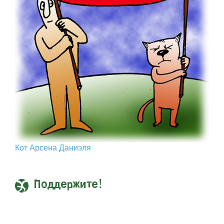
Кот Арcена Даниэля
Поддержите!