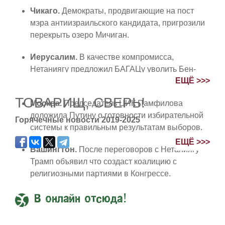
Чикаго.
Демократы, продвигающие на пост
мэра антиизраильского кандидата, пригрозили
перекрыть озеро Мичиган.
Иерусалим.
В качестве компромисса,
Нетаниягу предложил БАГАЦу уволить Бен-
ЕЩЁ >>>
Гвира и назначить на его пост крокодила.
ТОВАРИЩ, СВЕРЬ!
Москва.
Председатель ЦИК Памфилова
доложила Путину о готовности избирательной
Горячечные новости 2019-2025
системы к правильным результатам выборов.
ЕЩЁ >>>
Вашингтон.
После переговоров с Нетаниягу
Трамп объявил что создаст коалицию с
религиозными партиями в Конгрессе.
В онлайн отсюда!