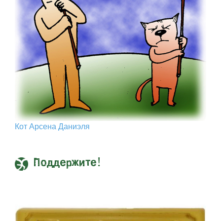
Кот Арcена Даниэля
Поддержите!