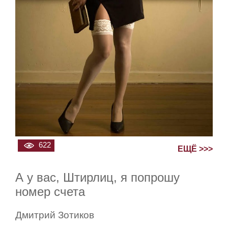
622
ЕЩЁ >>>
А у вас, Штирлиц, я попрошу
номер счета
Дмитрий Зотиков