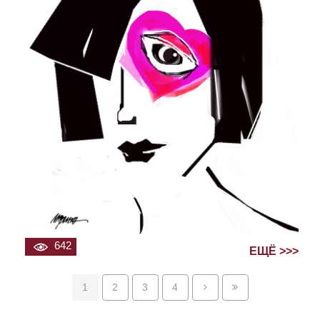
642
ЕЩЁ >>>
1
2
3
4