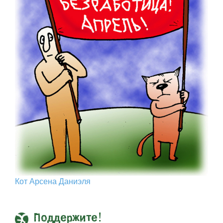
Кот Арcена Даниэля
Поддержите!