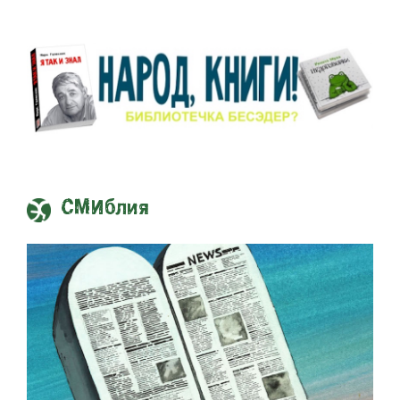
СМИблия