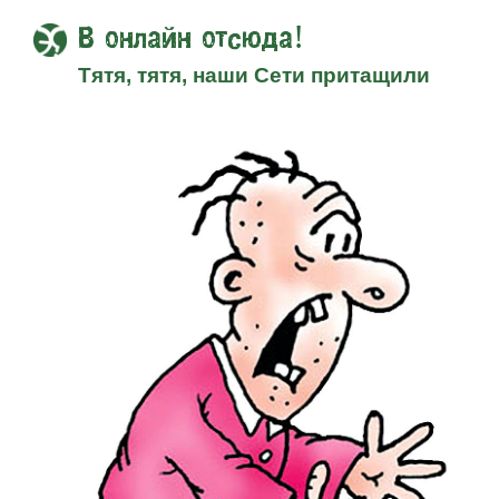
В онлайн отсюда!
Тятя, тятя, наши Сети притащили