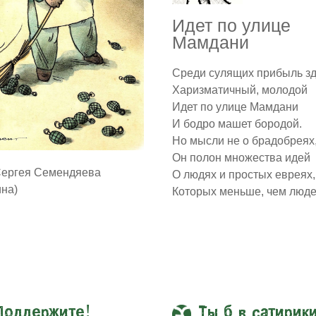
Идет по улице
Мамдани
Среди сулящих прибыль з
Харизматичный, молодой
Идет по улице Мамдани
И бодро машет бородой.
Но мысли не о брадобреях
Он полон множества идей
Сергея Семендяева
О людях и простых евреях,
ина)
Которых меньше, чем люде
Поддержите!
Ты б в сатирик