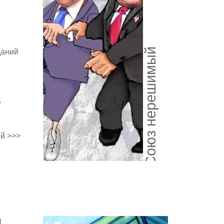
Союз нерешимый
даний
,
й >>>
и