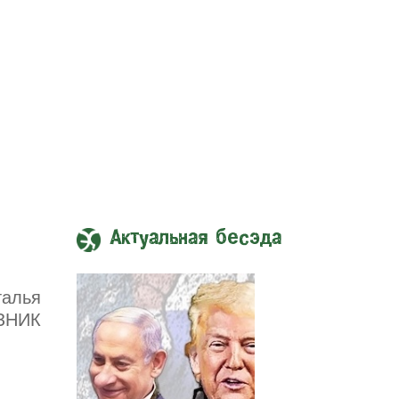
Актуальная бесэда
талья
ЗНИК