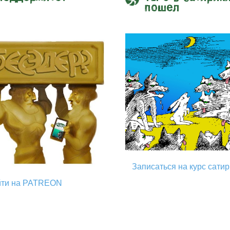
пошел
Записаться на курс сати
йти на PATREON