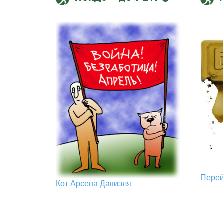
Пере
Кот Арcена Даниэля