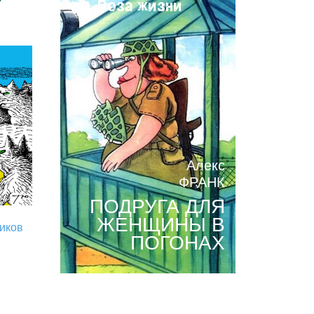
Поза жизни
Алекс
ФРАНК
ПОДРУГА ДЛЯ
ЖЕНЩИНЫ В
риков
ПОГОНАХ