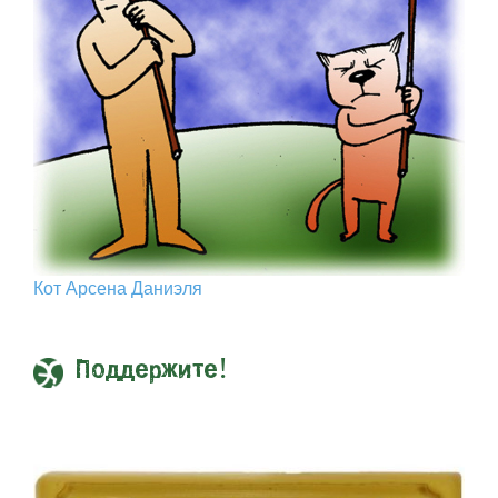
Кот Арcена Даниэля
Поддержите!