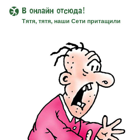
В онлайн отсюда!
Тятя, тятя, наши Сети притащили