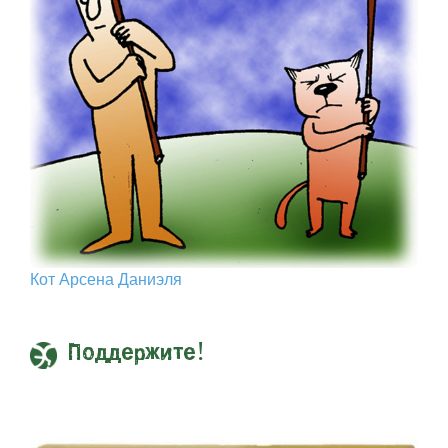
Кот Арcена Даниэля
Поддержите!