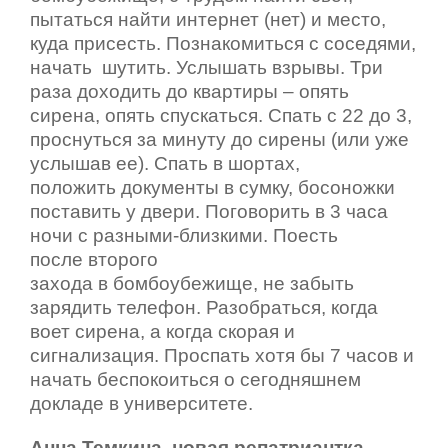
пытаться найти
интернет (нет) и место,
куда
присесть. Познакомиться с соседями,
начать
шутить. Услышать взрывы. Три
раза доходить до
квартиры – опять
сирена, опять спускаться. Спать с 22 до 3,
проснуться за минуту до
сирены (или уже
услышав ее). Спать в шортах,
положить
документы в сумку, босоножки
поставить у двери. Поговорить в 3 часа
ночи с
разными-близкими. Поесть
после
второго
захода
в
бомбоубежище,
не забыть
зарядить телефон. Разобраться, когда
воет сирена, а
когда
скорая и
сигнализация. Проспать хотя бы
7 часов и
начать
беспокоиться о сегодняшнем
докладе в университете.
Анна Темкина, новая репатриантка,