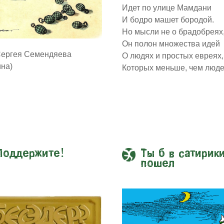
Идет по улице Мамдани
И бодро машет бородой.
Но мысли не о брадобреях
Он полон множества идей
Сергея Семендяева
О людях и простых евреях,
ина)
Которых меньше, чем люде
Поддержите!
Ты б в сатирик
пошел