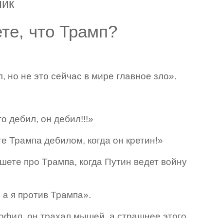
ник
ете, что Трамп?
, но не это сейчас в мире главное зло».
о дебил, он дебил!!!»
е Трампа дебилом, когда он кретин!»
ете про Трампа, когда Путин ведет войну
 а я против Трампа».
дофил, он трахал мышей, а страшнее этого