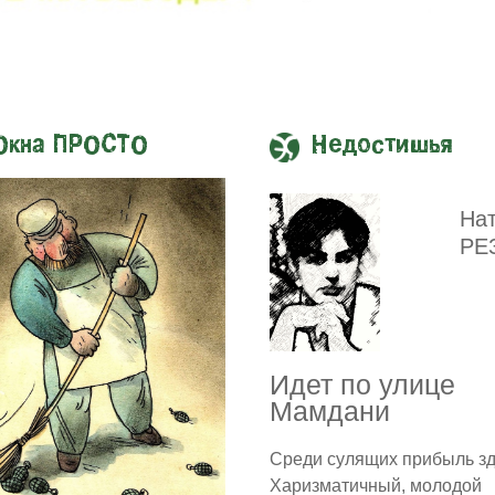
Окна ПРОСТО
Недостишья
На
РЕ
Идет по улице
Мамдани
Среди сулящих прибыль з
Харизматичный, молодой