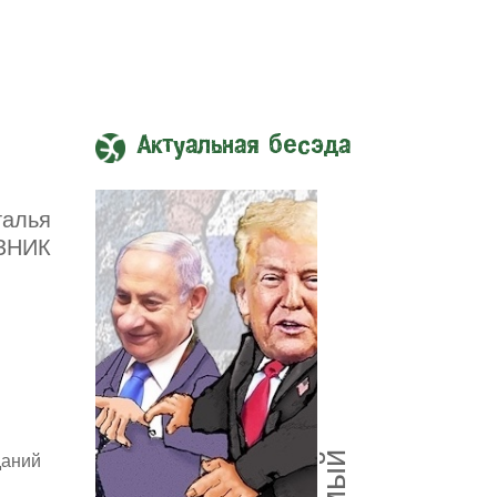
Актуальная бесэда
талья
ЗНИК
даний