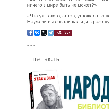
ничего в мире быть не может?»
«Что уж такого, автор, угрожало ва
Неужели вы совали пальцы в розетк
387
* * *
Еще тексты