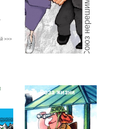
Союз нерешимый
,
й >>>
и
Поза жизни