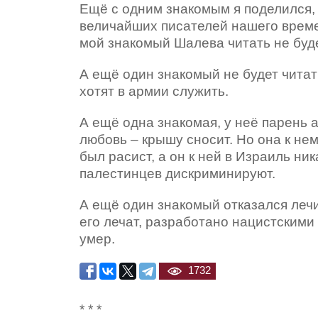
Ещё с одним знакомым я поделился,
величайших писателей нашего време
мой знакомый Шалева читать не буде
А ещё один знакомый не будет читат
хотят в армии служить.
А ещё одна знакомая, у неё парень
любовь – крышу сносит. Но она к нем
был расист, а он к ней в Израиль ник
палестинцев дискриминируют.
А ещё один знакомый отказался лечит
его лечат, разработано нацистскими 
умер.
1732
* * *