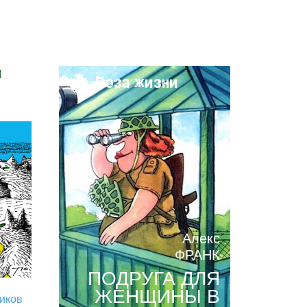
и
Поза жизни
Алекс
ФРАНК
ПОДРУГА ДЛЯ
ЖЕНЩИНЫ В
риков