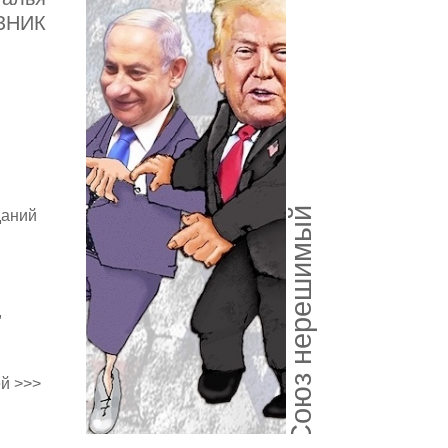
ЗНИК
Союз нерешимый
даний
,
й >>>