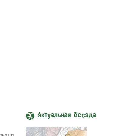
Актуальная бесэда
талья