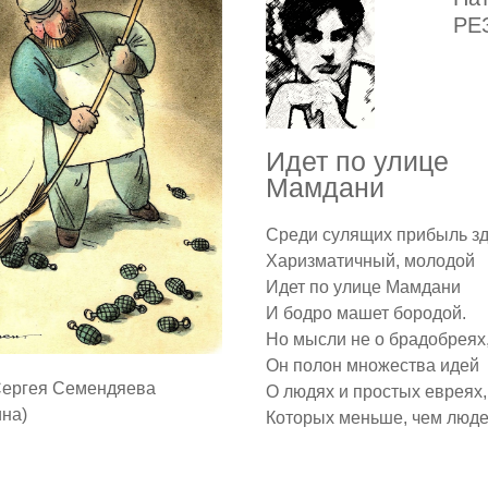
РЕ
Идет по улице
Мамдани
Среди сулящих прибыль з
Харизматичный, молодой
Идет по улице Мамдани
И бодро машет бородой.
Но мысли не о брадобреях
Он полон множества идей
Сергея Семендяева
О людях и простых евреях,
ина)
Которых меньше, чем люде