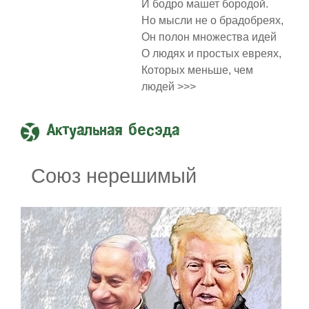
И бодро машет бородой.
Но мысли не о брадобреях,
Он полон множества идей
О людях и простых евреях,
Которых меньше, чем
людей >>>
Актуальная бесэда
Союз нерешимый