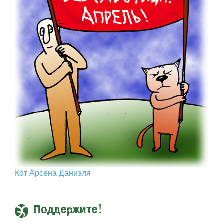
Кот Арcена Даниэля
Поддержите!