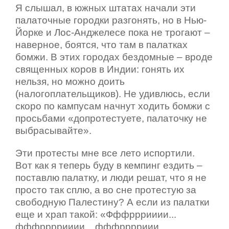
Я слышал, в южных штатах начали эти
палаточные городки разгонять, но в Нью-
Йорке и Лос-Анджелесе пока не трогают –
наверное, боятся, что там в палатках
бомжи. В этих городах бездомные – вроде
священных коров в Индии: гонять их
нельзя, но можно доить
(налогоплательщиков). Не удивлюсь, если
скоро по кампусам начнут ходить бомжи с
просьбами «допротестуете, палаточку не
выбрасывайте».
Эти протесты мне все лето испортили.
Вот как я теперь буду в кемпинг ездить –
поставлю палатку, и люди решат, что я не
просто так сплю, а во сне протестую за
свободную Палестину? А если из палатки
еще и храп такой: «Фффрррииии...
фффррррииии... фффрррриии...