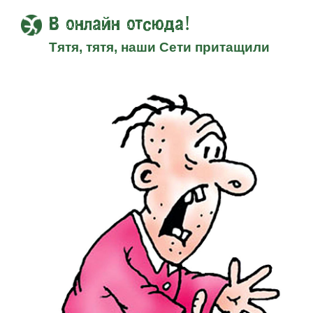
В онлайн отсюда!
Тятя, тятя, наши Сети притащили