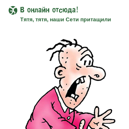
В онлайн отсюда!
Тятя, тятя, наши Сети притащили