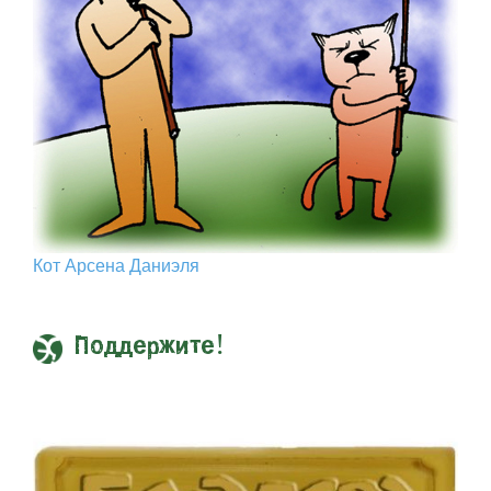
Кот Арcена Даниэля
Поддержите!