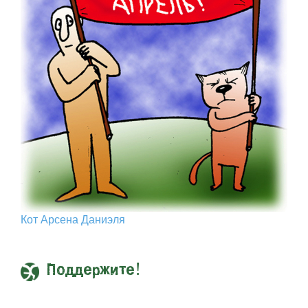
Кот Арcена Даниэля
Поддержите!