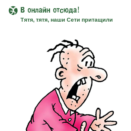
В онлайн отсюда!
Тятя, тятя, наши Сети притащили