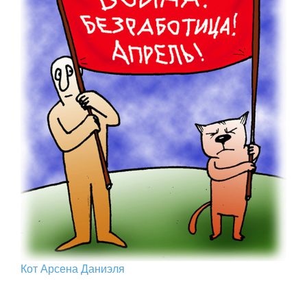
Кот Арcена Даниэля