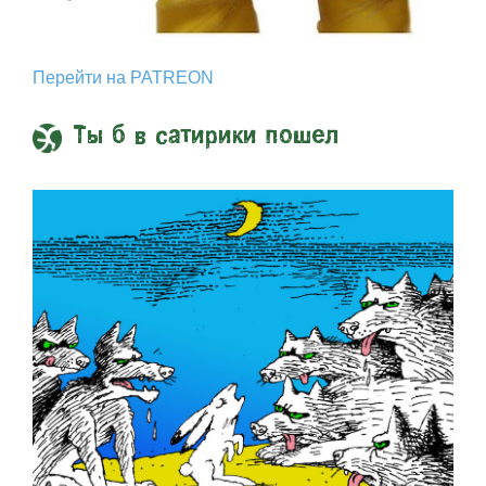
Перейти на PATREON
Ты б в сатирики пошел