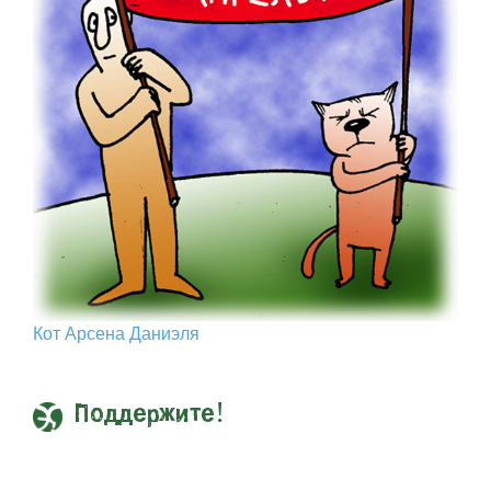
Кот Арcена Даниэля
Поддержите!