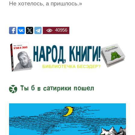
Не хотелось, а пришлось.»
40956
Ты б в сатирики пошел