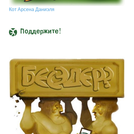
Кот Арcена Даниэля
Поддержите!