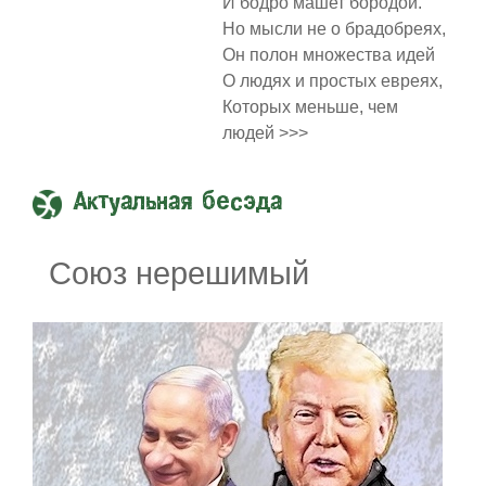
И бодро машет бородой.
Но мысли не о брадобреях,
Он полон множества идей
О людях и простых евреях,
Которых меньше, чем
людей >>>
Актуальная бесэда
Союз нерешимый