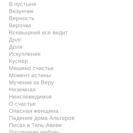
В пустыне
Везунчик
Верность
Верочка
Всевышний все видит
Долг
Доля
Искупление
Куснер
Машино счастье
Момент истины
Мученик за Веру
Неземная
Неисповедимое
О счастье
Опасная женщина
Падение дома Альтеров
Песах в Тель-Авиве
Последняя любовь