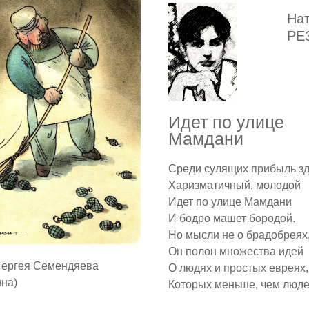
На
РЕ
Идет по улице
Мамдани
Среди сулящих прибыль з
Харизматичный, молодой
Идет по улице Мамдани
И бодро машет бородой.
Но мысли не о брадобреях
Он полон множества идей
Сергея Семендяева
О людях и простых евреях,
ина)
Которых меньше, чем люде