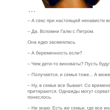
* * *
– А секс при настоящей ненависти 
– Да. Вспомни Галю с Петром.
Она едко засмеялась.
– А беременность если?
– Чем дети-то виноваты? Пусть будут
– Получается, и семья тоже... А мож
– Ну, в семье все бывает. Со време
притираются. Однажды могут сорвать
понеслось.
– Не знаю. Есть же семьи, где все и