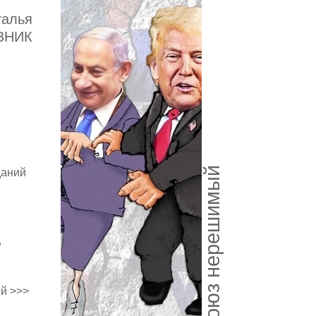
талья
ЗНИК
Союз нерешимый
даний
,
й >>>