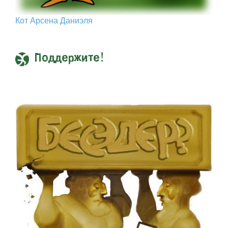
Кот Арcена Даниэля
Поддержите!