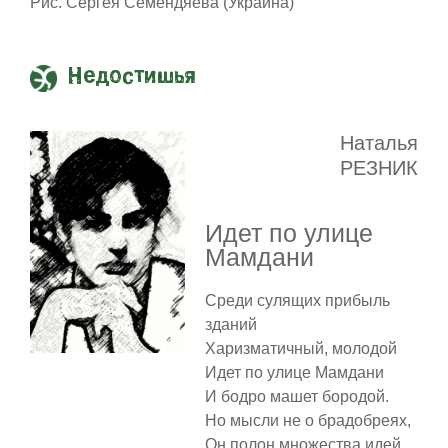
Рис. Сергея Семендяева (Украина)
Недостишья
Наталья
РЕЗНИК
Идет по улице
Мамдани
Среди сулящих прибыль
зданий
Харизматичный, молодой
Идет по улице Мамдани
И бодро машет бородой.
Но мысли не о брадобреях,
Он полон множества идей