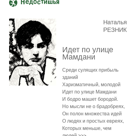
Недостишья
Наталья
РЕЗНИК
Идет по улице
Мамдани
Среди сулящих прибыль
зданий
Харизматичный, молодой
Идет по улице Мамдани
И бодро машет бородой.
Но мысли не о брадобреях,
Он полон множества идей
О людях и простых евреях,
Которых меньше, чем
людей >>>