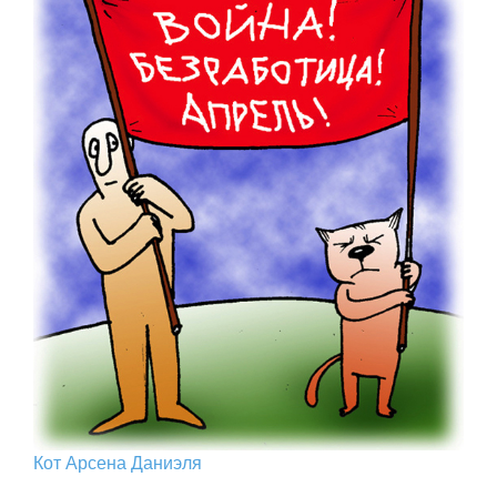
Кот Арcена Даниэля