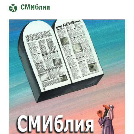
СМИблия