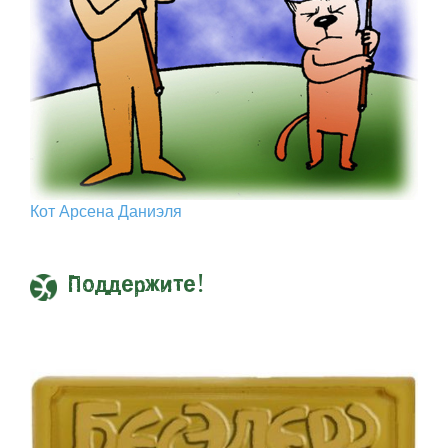
Кот Арcена Даниэля
Поддержите!