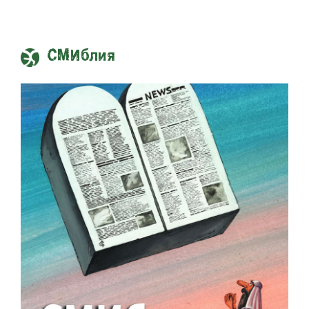
СМИблия