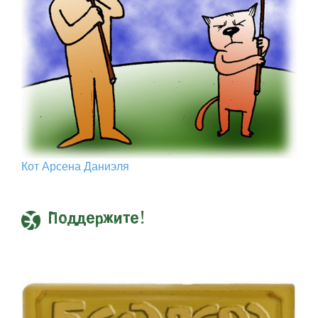
Кот Арcена Даниэля
Поддержите!