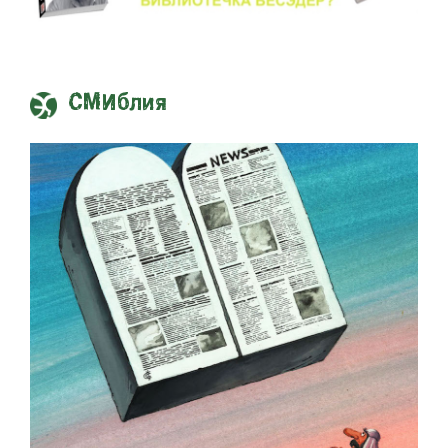
СМИблия