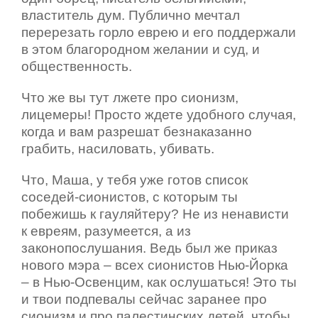
властитель дум. Публично мечтал
перерезать горло еврею и его поддержали
в этом благородном желании и суд, и
общественность.
Что же вы тут лжете про сионизм,
лицемеры! Просто ждете удобного случая,
когда и вам разрешат безнаказанно
грабить, насиловать, убивать.
Что, Маша, у тебя уже готов список
соседей-сионистов, с которым ты
побежишь к гауляйтеру? Не из ненависти
к евреям, разумеется, а из
законопослушания. Ведь был же приказ
нового мэра – всех сионистов Нью-Йорка
– в Нью-Освенцим, как ослушаться! Это ты
и твои подпевалы сейчас заранее про
сионизм и про палестинских детей, чтобы