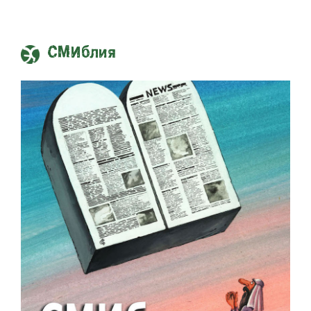
СМИблия