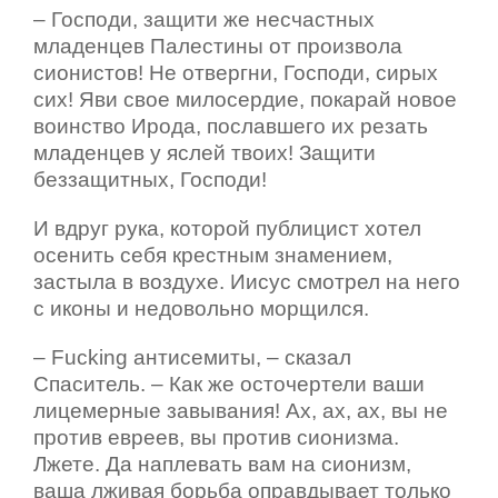
– Господи, защити же несчастных
младенцев Палестины от произвола
сионистов! Не отвергни, Господи, сирых
сих! Яви свое милосердие, покарай новое
воинство Ирода, пославшего их резать
младенцев у яслей твоих! Защити
беззащитных, Господи!
И вдруг рука, которой публицист хотел
осенить себя крестным знамением,
застыла в воздухе. Иисус смотрел на него
с иконы и недовольно морщился.
– Fucking антисемиты, – сказал
Спаситель. – Как же осточертели ваши
лицемерные завывания! Ах, ах, ах, вы не
против евреев, вы против сионизма.
Лжете. Да наплевать вам на сионизм,
ваша лживая борьба оправдывает только