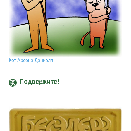
Кот Арcена Даниэля
Поддержите!