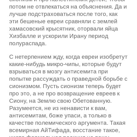
потом не отвлекаться на объяснения. Да и
лучше подстраховаться после того, как
эти бешеные евреи сравняли с землей
хамасовский крысятник, оторвали яйца
Хизбалле и ускорили Ирану период
полураспада.
С нетерпением жду, когда евреи изобретут
какие-нибудь микро-чипы, которые будут
взрываться в мозгу антисемита при
попытке рассуждать о праведной борьбе с
сионизмом. Пусть сионизм теперь будет
про это, а не про возвращение евреев к
Сиону, на Землю свою Обетованную.
Разумеется, не из ненависти к вам,
антисемитам, боже упаси, а только в
качестве полемического аргумента. Такая
всемирная АйТифада, восстание такое,