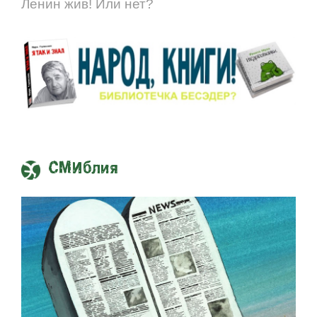
Ленин жив! Или нет?
СМИблия