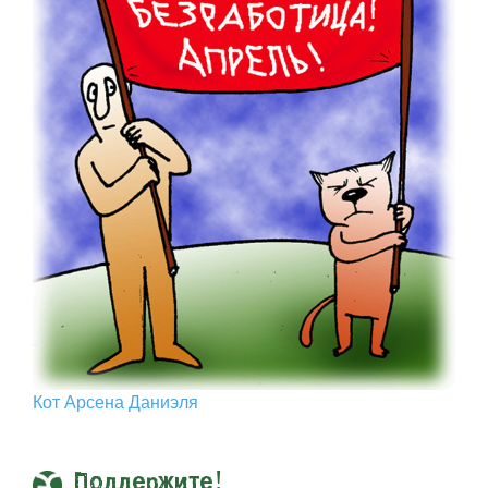
Кот Арcена Даниэля
Поддержите!