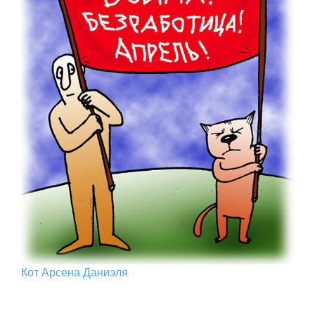
Кот Арcена Даниэля