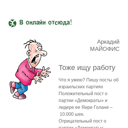
В онлайн отсюда!
Аркадий
МАЙОФИС
Тоже ищу работу
Что я умею? Пишу посты об
израильских партиях
Положительный пост о
партии «Демократы» и
лидере ее Яире Голане –
10.000 шек.
Отрицательный пост о
партии «Демократы» –