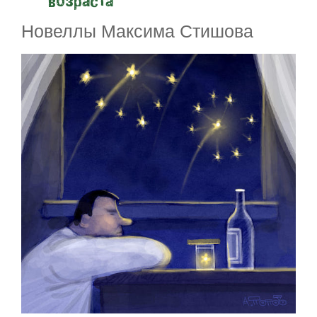
возраста
Новеллы Максима Стишова