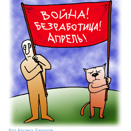
Кот Арcена Даниэля