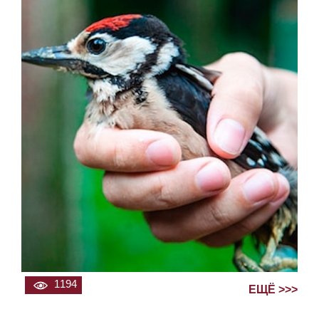
1194
ЕЩЁ >>>