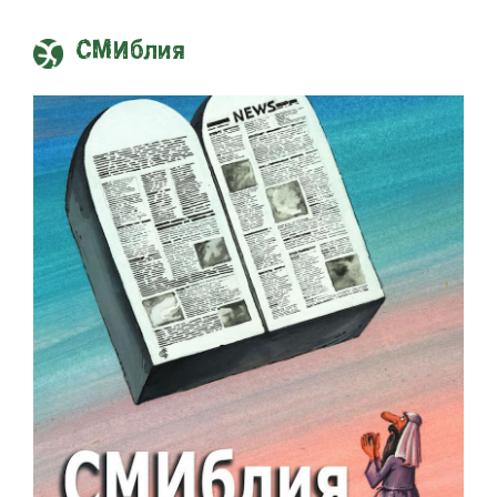
СМИблия