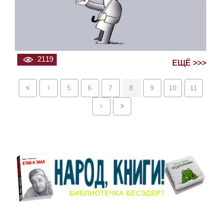
2119
ЕЩЁ >>>
5
6
7
8
9
10
11