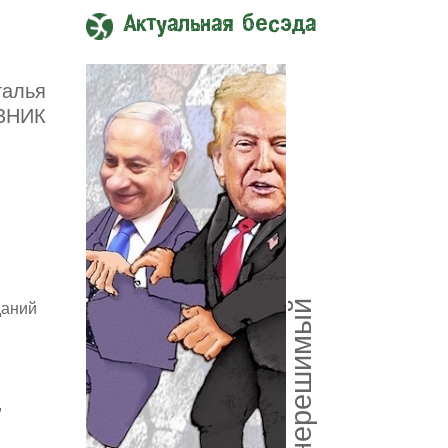
Актуальная бесэда
талья
ЗНИК
Союз нерешимый
даний
,