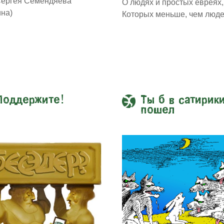
Сергея Семендяева
О людях и простых евреях,
ина)
Которых меньше, чем люде
Поддержите!
Ты б в сатирик
пошел