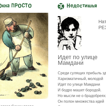
Окна ПРОСТО
Недостишья
На
РЕ
Идет по улице
Мамдани
Среди сулящих прибыль з
Харизматичный, молодой
Идет по улице Мамдани
И бодро машет бородой.
Но мысли не о брадобреях
Он полон множества идей