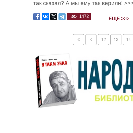
так сказал? А мы ему так верили! >>
1472
ЕЩЁ >>>
12
13
14