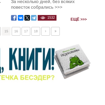
За несколько дней, без всяких
>
повесток собрались >>>
1532
ЕЩЁ >>>
15
16
17
18