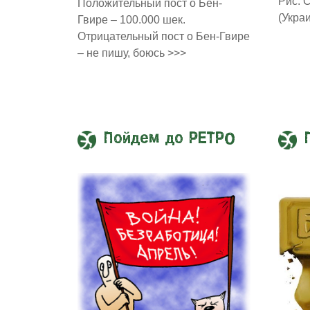
Рис. 
Положительный пост о Бен-
(Укра
Гвире – 100.000 шек.
Отрицательный пост о Бен-Гвире
– не пишу, боюсь >>>
Пойдем до РЕТРО