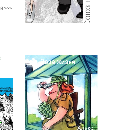
й >>>
и
Поза жизни
Алекс