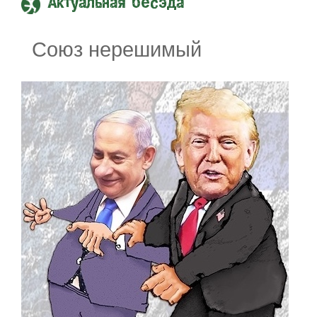
Актуальная бесэда
Союз нерешимый