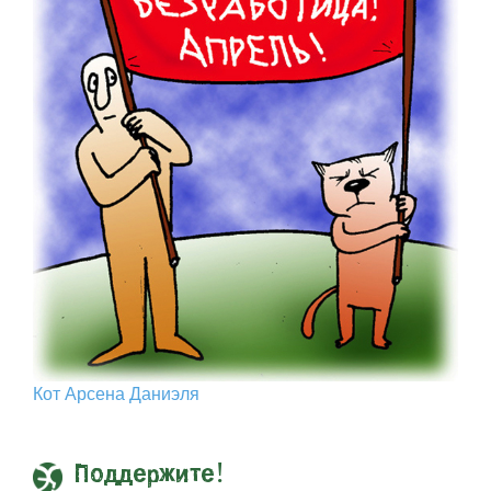
Кот Арcена Даниэля
Поддержите!