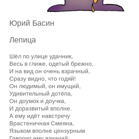
Юрий Басин
Лепица
Шёл по улице удачник,
Весь в глиже, одетый брежно,
И на вид он очень взрачный,
Сразу видно, что годяй!
Он людимый, он имущий,
Удивительный дотёпа,
Он доумок и доучка,
И доразвитый вполне.
А ему идёт навстречу
Врастеничная Смеяна,
Языком вполне цензурным
Говорит ему взначай: