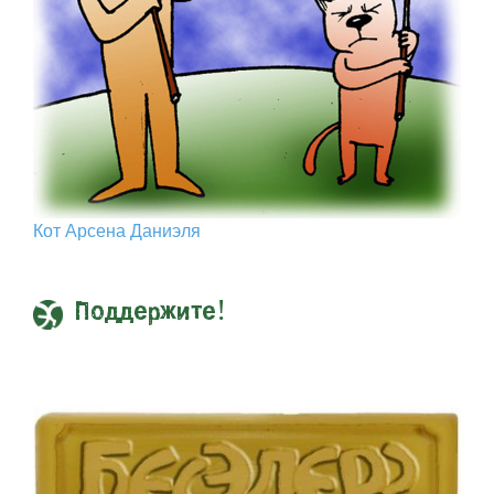
Кот Арcена Даниэля
Поддержите!