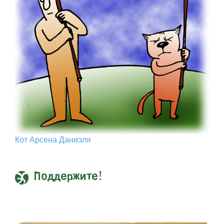
Кот Арcена Даниэля
Поддержите!