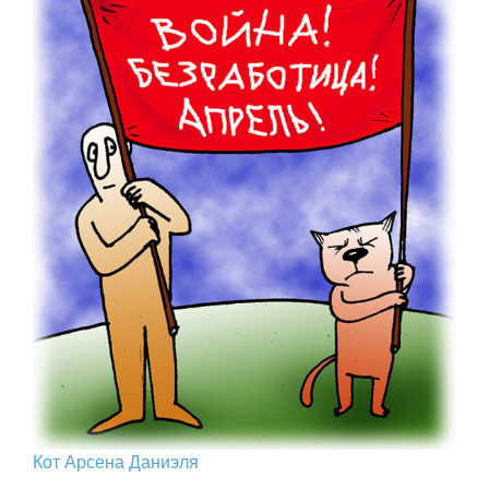
Кот Арcена Даниэля