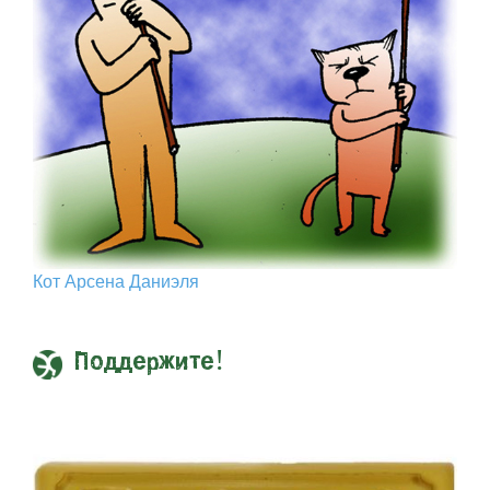
Кот Арcена Даниэля
Поддержите!