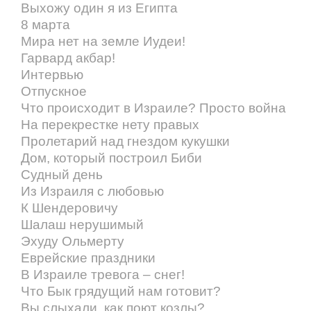
Выхожу один я из Египта
8 марта
Мира нет на земле Иудеи!
Гарвард акбар!
Интервью
Отпускное
Что происходит в Израиле? Просто война
На перекрестке нету правых
Пролетарий над гнездом кукушки
Дом, который построил Биби
Судный день
Из Израиля с любовью
К Шендеровичу
Шалаш нерушимый
Эхуду Ольмерту
Еврейские праздники
В Израиле тревога – снег!
Что Бык грядущий нам готовит?
Вы слыхали, как поют козлы?