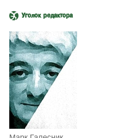
Уголок редактора
Марк Галесник