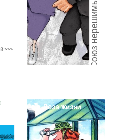
Союз нерешимый
,
й >>>
и
Поза жизни