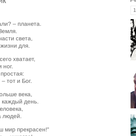
ик
1
ли? – планета.
 Земля.
части света,
 жизни для.
сего хватает,
и ног.
 простая:
 – тот и Бог.
больше века,
ь каждый день.
человека,
а людей.
ш мир прекрасен!"