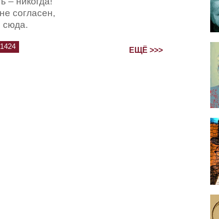
ь – никогда!
 не согласен,
 сюда.
1424
ЕЩЁ >>>