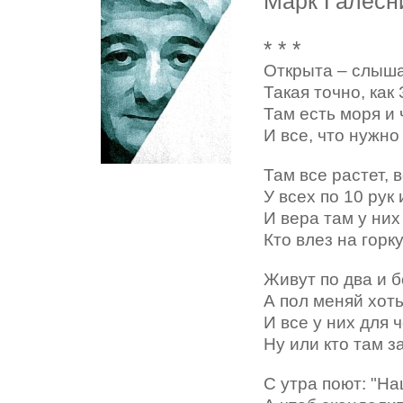
Марк Галесн
* * *
Открыта – слыша
Такая точно, как
Там есть моря и 
И все, что нужно
Там все растет, в
У всех по 10 рук 
И вера там у них
Кто влез на горку
Живут по два и 
А пол меняй хот
И все у них для 
Ну или кто там з
С утра поют: "На