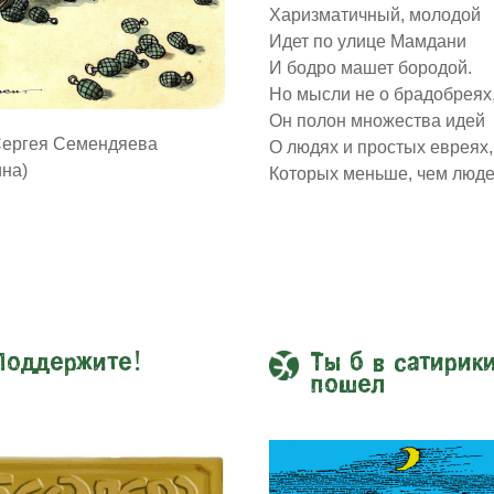
Харизматичный, молодой
Идет по улице Мамдани
И бодро машет бородой.
Но мысли не о брадобреях
Он полон множества идей
Сергея Семендяева
О людях и простых евреях,
ина)
Которых меньше, чем люде
Поддержите!
Ты б в сатирик
пошел