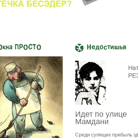
Окна ПРОСТО
Недостишья
На
РЕ
Идет по улице
Мамдани
Среди сулящих прибыль з