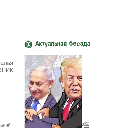
Актуальная бесэда
талья
ЗНИК
даний