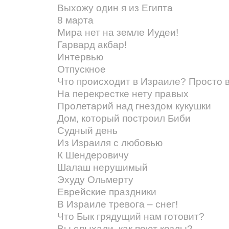
Выхожу один я из Египта
8 марта
Мира нет на земле Иудеи!
Гарвард акбар!
Интервью
Отпускное
Что происходит в Израиле? Просто 
На перекрестке нету правых
Пролетарий над гнездом кукушки
Дом, который построил Биби
Судный день
Из Израиля с любовью
К Шендеровичу
Шалаш нерушимый
Эхуду Ольмерту
Еврейские праздники
В Израиле тревога – снег!
Что Бык грядущий нам готовит?
Вы слыхали, как поют козлы?