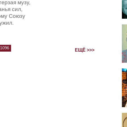
терзая музу,
анья сил,
ому Союзу
лужил.
1096
ЕЩЁ >>>