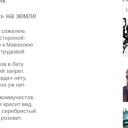
ик
1
» на земле
 сожалею,
стороной:
е к Мавзолею
 трудовой.
ов в Лету
й запрет.
вда» нету,
но уж нет.
 коммунистов,
 красит вид.
й серебристый
 розовит.