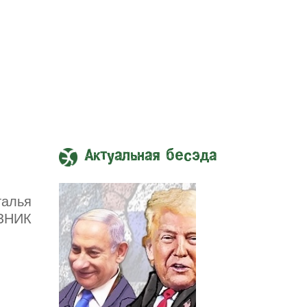
Актуальная бесэда
талья
ЗНИК