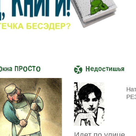
Окна ПРОСТО
Недостишья
На
РЕ
Идет по улице