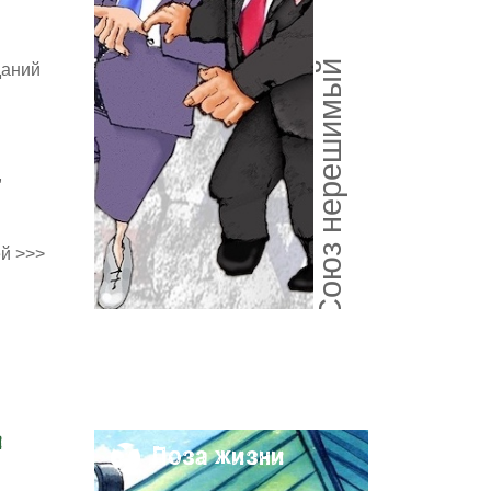
Союз нерешимый
даний
,
й >>>
и
Поза жизни