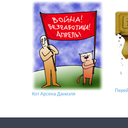
Пере
Кот Арcена Даниэля