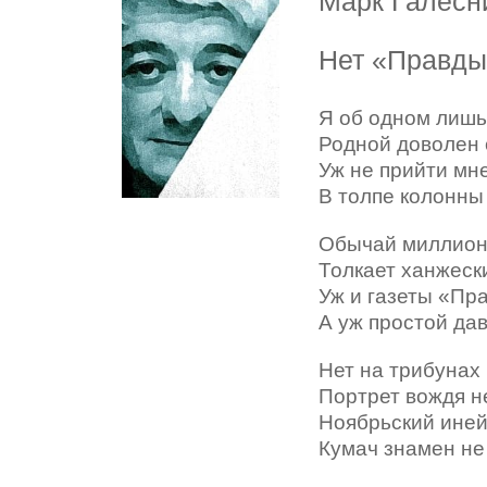
Марк Галесн
Нет «Правды
Я об одном лишь
Родной доволен 
Уж не прийти мн
В толпе колонны
Обычай миллион
Толкает ханжески
Уж и газеты «Пра
А уж простой дав
Нет на трибунах
Портрет вождя не
Ноябрьский ине
Кумач знамен не