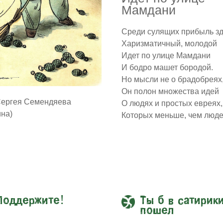
Мамдани
Среди сулящих прибыль з
Харизматичный, молодой
Идет по улице Мамдани
И бодро машет бородой.
Но мысли не о брадобреях
Он полон множества идей
Сергея Семендяева
О людях и простых евреях,
ина)
Которых меньше, чем люде
Поддержите!
Ты б в сатирик
пошел