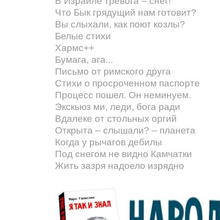
В Израиле тревога – снег!
Что Бык грядущий нам готовит?
Вы слыхали, как поют козлы?
Белые стихи
Хармс++
Бумага, ага...
Письмо от римского друга
Стихи о просроченном паспорте
Процесс пошел. Он неминуем.
Экскьюз ми, леди, бога ради
Вдалеке от стольных оргий
Открыта – слышали? – планета
Когда у рычагов дебилы
Под снегом не видно Камчатки
Жить зазря надоело изрядно