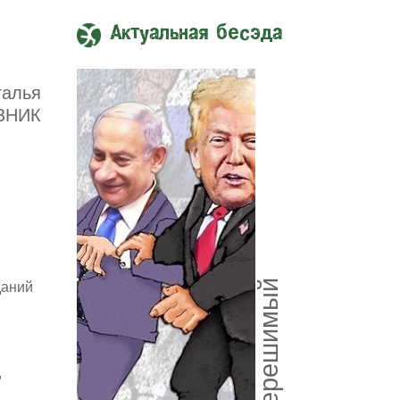
Актуальная бесэда
талья
ЗНИК
Союз нерешимый
даний
,