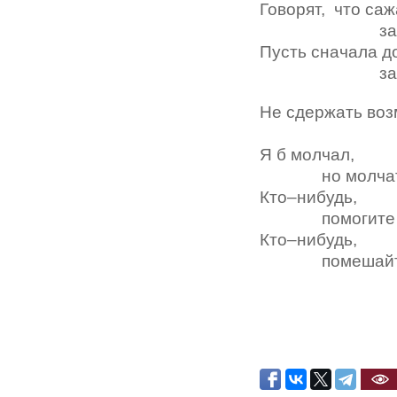
Говорят, что с
за де
Пусть сначала д
за дело
Не сдержать во
и гне
Я б молчал,
но молчать 
Кто–нибудь,
помогите де
Кто–нибудь,
помешайте 