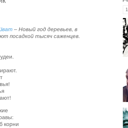
ик
1
-Шват
– Новый год деревьев, в
ют посадкой тысяч саженцев.
деи.
рают.
т
я!
ья
т!
кие
ы:
б корни