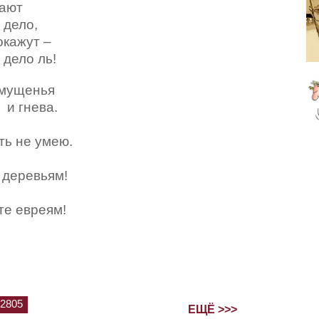
ажают
ло,
окажут –
 ль!
змущенья
ва.
не умею.
ревьям!
евреям!
2805
ЕЩЁ >>>