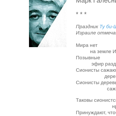
Марк Галесн
* * *
Праздник
Ту би
Израиле отмеча
Мира нет
на земле Иу
Позывные
эфир разди
Сионисты сажаю
деревь
Сионисты дерев
сажаю
Таковы сионистс
нрав
Принуждают, что