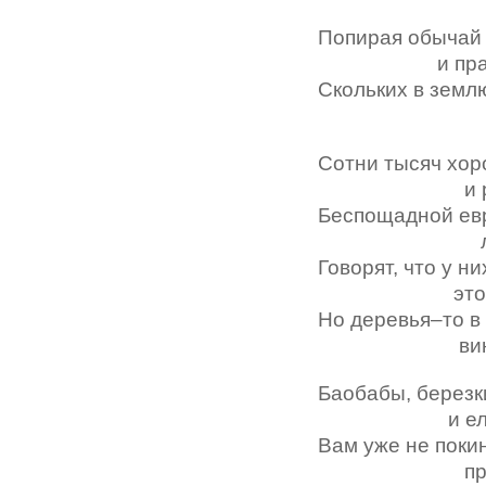
пуска
Попирая обычай
и прав
Скольких в земл
загна
Сотни тысяч хо
и разн
Беспощадной ев
лопат
Говорят, что у ни
это праз
Но деревья–то 
винова
Баобабы, березк
и ели
Вам уже не поки
предел