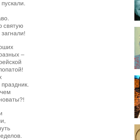
ли.
о.
ю святую
ли!
роших
ых –
рейской
ой!
х
дник.
в чем
ты?!
и
,
нуть
ов.