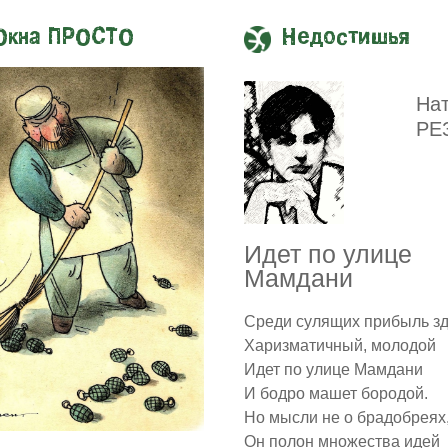
Окна ПРОСТО
Недостишья
На
РЕ
Идет по улице
Мамдани
Среди сулящих прибыль з
Харизматичный, молодой
Идет по улице Мамдани
И бодро машет бородой.
Но мысли не о брадобреях
Он полон множества идей