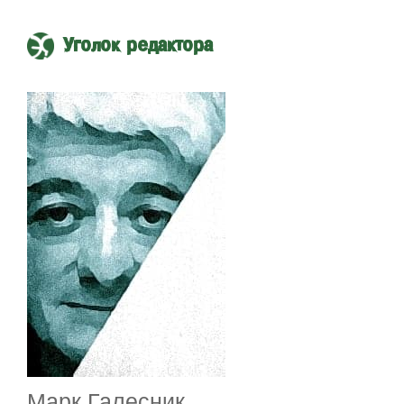
Уголок редактора
Марк Галесник